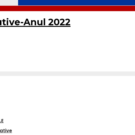
cutive-Anul 2022
LE
ative