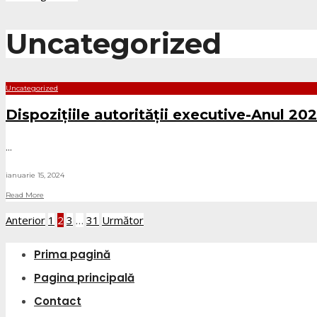
Uncategorized
Uncategorized
Dispozițiile autorității executive-Anul 20
...
ianuarie 15, 2024
Read More
Paginație
Anterior
1
2
3
…
31
Următor
articole
Prima pagină
Pagina principală
Contact